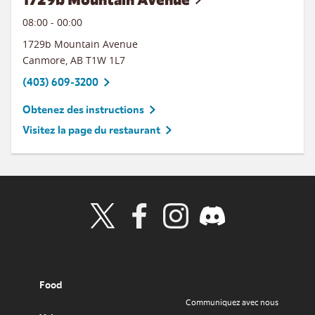
08:00
-
00:00
1729b Mountain Avenue
Canmore
,
AB
T1W 1L7
(403) 609-3200
Obtenez des instructions
Visitez la page du restaurant
Visit Wendy's Twitter
Visit Wendy's Facebook
Visit Wendy's Instagram
Visit Wendy's Discord
Food
Communiquez avec nous