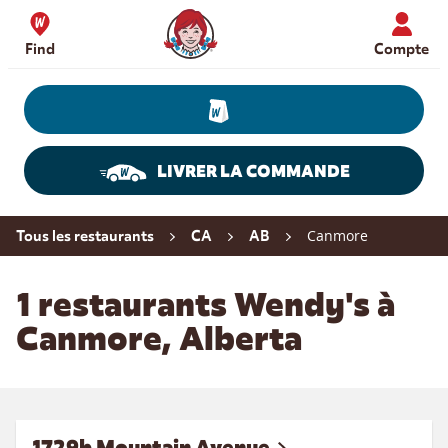
Skip to content
Wendy's Website Home
Find
Compte
LIVRER LA COMMANDE
Return to Nav
Canmore
Tous les restaurants
CA
AB
1 restaurants Wendy's à
Canmore, Alberta
1729b Mountain Avenue