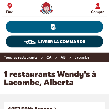
Skip to content
Wendy's Website Home
Find
Compte
LIVRER LA COMMANDE
Return to Nav
Lacombe
Tous les restaurants
CA
AB
1 restaurants Wendy's à
Lacombe, Alberta
4457 50th Avenue