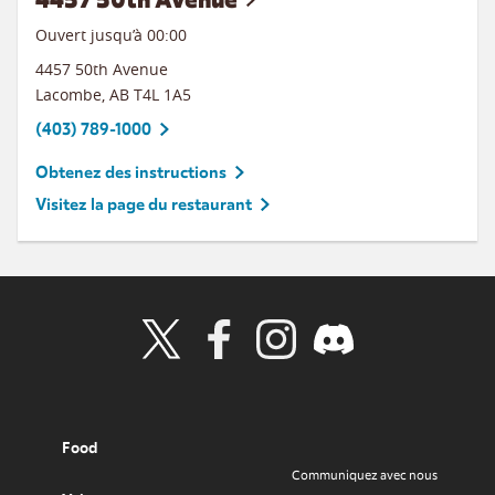
Ouvert jusqu’à 00:00
4457 50th Avenue
Lacombe
,
AB
T4L 1A5
(403) 789-1000
Obtenez des instructions
Visitez la page du restaurant
Visit Wendy's Twitter
Visit Wendy's Facebook
Visit Wendy's Instagram
Visit Wendy's Discord
Food
Communiquez avec nous