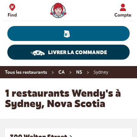
Skip to content
Wendy's Website Home
Find
Compte
LIVRER LA COMMANDE
Return to Nav
Sydney
Tous les restaurants
CA
NS
1 restaurants Wendy's à
Sydney, Nova Scotia
300 Welton Street