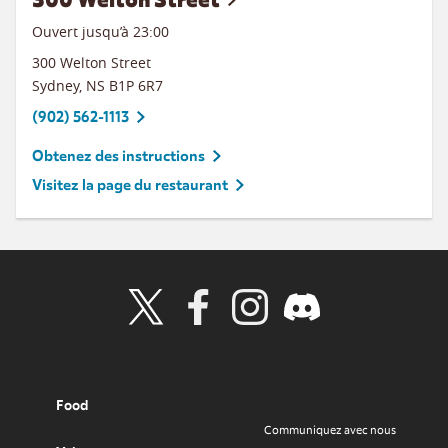
Ouvert jusqu’à
23:00
300 Welton Street
Sydney
,
NS
B1P 6R7
(902) 562-1113
Obtenez des instructions
Visitez la page du restaurant
Visit Wendy's Twitter
Visit Wendy's Facebook
Visit Wendy's Instagram
Visit Wendy's Discord
Food
Communiquez avec nous