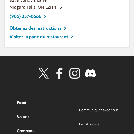
8279 Lundy's Lane
Niagara Falls
,
ON
L2H 1H5
(905) 357-0666
Obtenez des instructions
Visitez la page du restaurant
Visit Wendy's Twitter
Visit Wendy's Facebook
Visit Wendy's Instagram
Visit Wendy's Discord
Food
Communiquez avec nous
Values
Investisseurs
Company