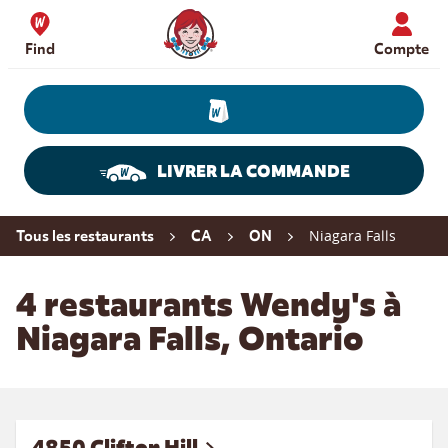
Skip to content
Wendy's Website Home
Find
Compte
LIVRER LA COMMANDE
Return to Nav
Niagara Falls
Tous les restaurants
CA
ON
4 restaurants Wendy's à
Niagara Falls, Ontario
4850 Clifton Hill