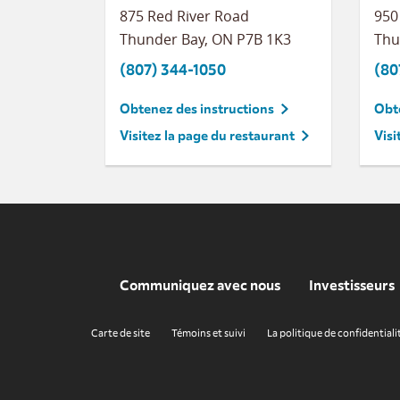
875 Red River Road
950
Thunder Bay
,
ON
P7B 1K3
Thu
(807) 344-1050
(80
Obtenez des instructions
Obte
Visitez la page du restaurant
Visi
Communiquez avec nous
Investisseurs
Carte de site
Témoins et suivi
La politique de confidentiali