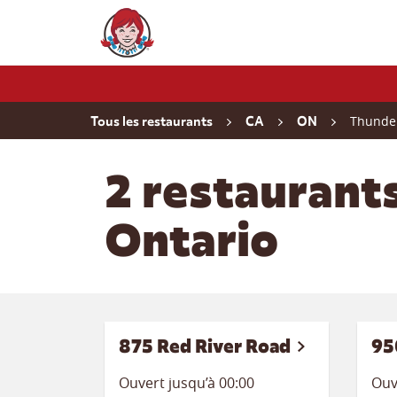
Skip to content
Wendy's Website Home
Return to Nav
Thunde
Tous les restaurants
CA
ON
2 restaurant
Ontario
875 Red River Road
95
Ouvert jusqu’à 00:00
Ouv