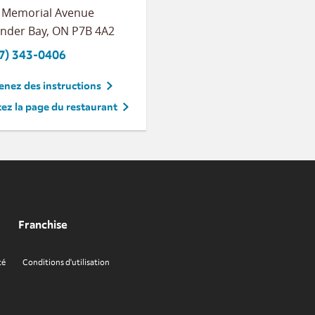
 Memorial Avenue
nder Bay
,
ON
P7B 4A2
7) 343-0406
nez des instructions
tez la page du restaurant
Franchise
té
Conditions d'utilisation