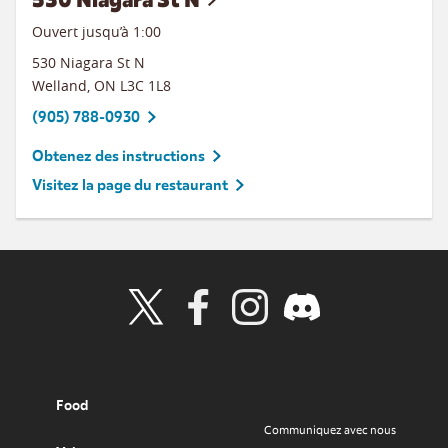
Ouvert jusqu’à
1:00
530 Niagara St N
Welland
,
ON
L3C 1L8
(905) 788-0930
Obtenez des instructions
Visitez la page du restaurant
Visit Wendy's Twitter
Visit Wendy's Facebook
Visit Wendy's Instagram
Visit Wendy's Discord
Food
Communiquez avec nous