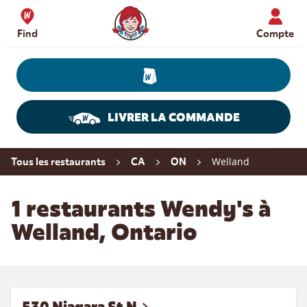
Skip to content
Wendy's Website Home
Find
Compte
LIVRER LA COMMANDE
Return to Nav
Welland
Tous les restaurants
CA
ON
1 restaurants Wendy's à
Welland, Ontario
530 Niagara St N