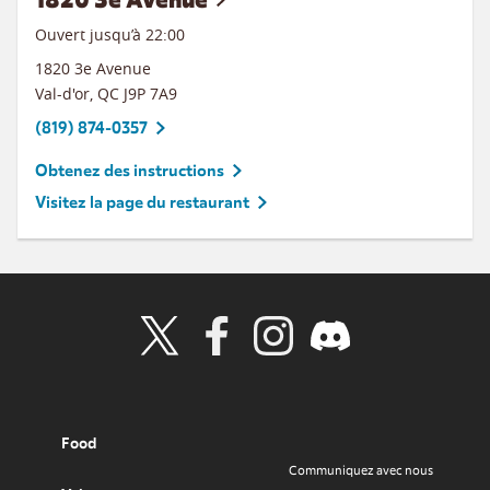
Ouvert jusqu’à
22:00
1820 3e Avenue
Val-d'or
,
QC
J9P 7A9
(819) 874-0357
Obtenez des instructions
Visitez la page du restaurant
Visit Wendy's Twitter
Visit Wendy's Facebook
Visit Wendy's Instagram
Visit Wendy's Discord
Food
Communiquez avec nous