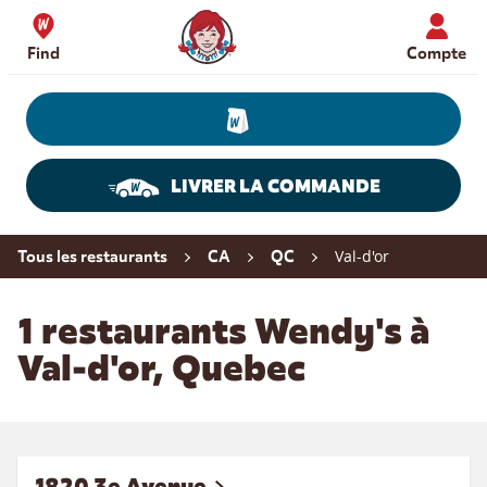
Skip to content
Wendy's Website Home
Find
Compte
LIVRER LA COMMANDE
Return to Nav
Val-d'or
Tous les restaurants
CA
QC
1 restaurants Wendy's à
Val-d'or, Quebec
1820 3e Avenue