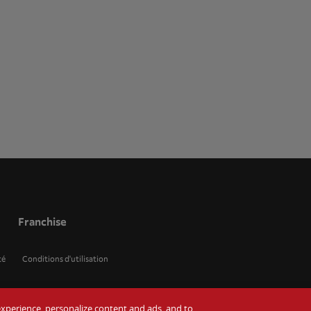
Franchise
té
Conditions d'utilisation
r experience, personalize content and ads, and to