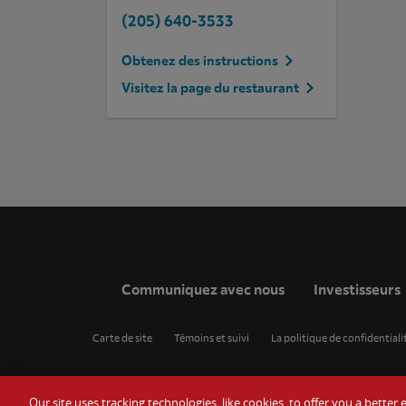
(205) 640-3533
Obtenez des instructions
Visitez la page du restaurant
Communiquez avec nous
Investisseurs
Carte de site
Témoins et suivi
La politique de confidentiali
Our site uses tracking technologies, like cookies, to offer you a bette