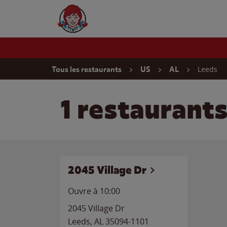
Skip to content
Wendy's Website Home
Return to Nav
Leeds
Tous les restaurants
US
AL
1 restaurant
2045 Village Dr
Ouvre à
10:00
2045 Village Dr
Leeds
,
AL
35094-1101