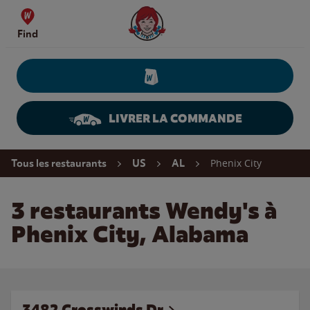
Skip to content
Wendy's Website Home
Find
LIVRER LA COMMANDE
Return to Nav
Phenix City
Tous les restaurants
US
AL
3 restaurants Wendy's à
Phenix City, Alabama
3482 Crosswinds Dr