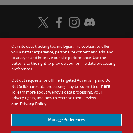
Visit Wendy's Twitter
Visit Wendy's Facebook
Visit Wendy's Instagram
Visit Wendy's Discord
Our site uses tracking technologies, like cookies, to offer
Food
you a better experience, personalize content and ads, and
to analyze and improve our site performance. Use the
Communiquez avec nous
buttons to the right to provide your online data processing
Values
preferences.
Investisseurs
Company
Opt out requests for offline Targeted Advertising and Do
here
Not Sell/Share data processing may be submitted
.
Franchise
To learn more about Wendy’s data processing, your
Jobs
privacy rights, and how to exercise them, review
Privacy Policy
our
.
Conditions
La politique de
Carte de
Témoins et
d'utilisation
confidentialité
site
suivi
Manage Preferences