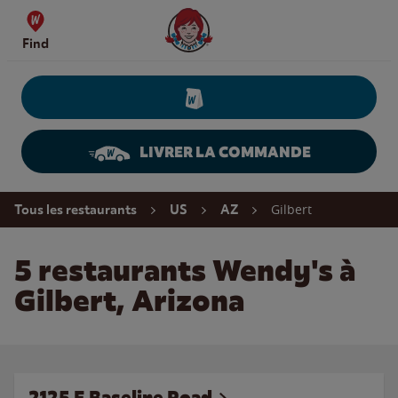
Skip to content
Wendy's Website Home
Find
LIVRER LA COMMANDE
Return to Nav
Gilbert
Tous les restaurants
US
AZ
5 restaurants Wendy's à
Gilbert, Arizona
2125 E Baseline Road