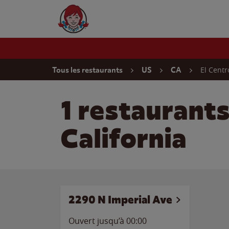
Skip to content
Wendy's Website Home
Return to Nav
El Centr
Tous les restaurants
US
CA
1 restaurants
California
2290 N Imperial Ave
Ouvert jusqu’à 00:00