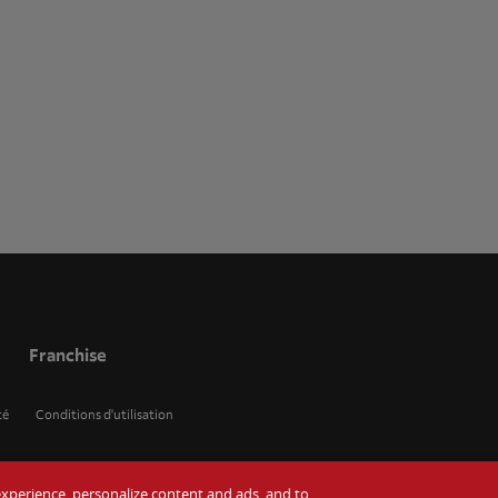
Franchise
té
Conditions d'utilisation
r experience, personalize content and ads, and to