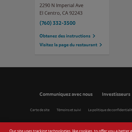
2290 N Imperial Ave
El Centro
,
CA
92243
(760) 332-3500
Obtenez des instructions
Visitez la page du restaurant
Communiquez avec nous
Investisseurs
Carte de site
Témoins et suivi
La politique de confidentiali
Our site uses tracking technologies, like cookies, to offer you a bette