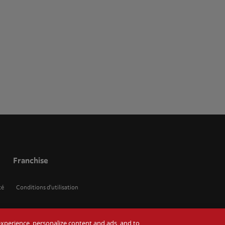
Franchise
té
Conditions d'utilisation
r experience, personalize content and ads, and to