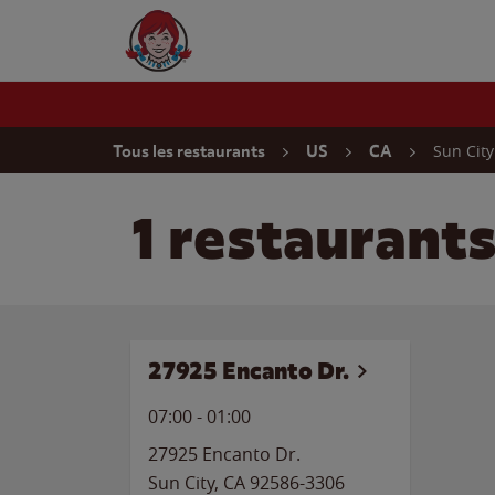
Skip to content
Wendy's Website Home
Return to Nav
Sun City
Tous les restaurants
US
CA
1 restaurants
27925 Encanto Dr.
07:00
-
01:00
27925 Encanto Dr.
Sun City
,
CA
92586-3306