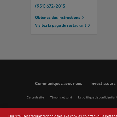
(951) 672-2815
Obtenez des instructions
Visitez la page du restaurant
Communiquez avec nous
Investisseurs
Carte de site
Témoins et suivi
La politique de confidentiali
Our site uses tracking technologies, like cookies, to offer you a bette