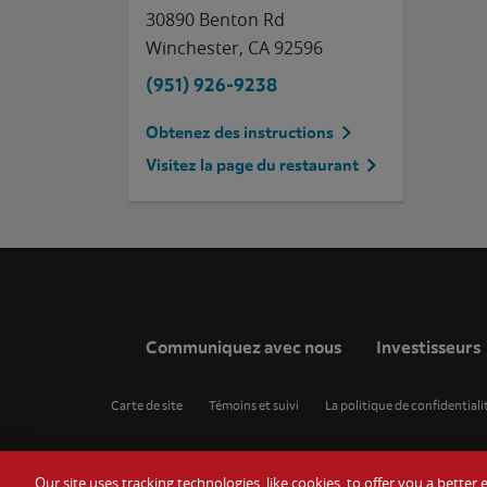
30890 Benton Rd
Winchester
,
CA
92596
(951) 926-9238
Obtenez des instructions
Visitez la page du restaurant
Communiquez avec nous
Investisseurs
Carte de site
Témoins et suivi
La politique de confidentiali
Our site uses tracking technologies, like cookies, to offer you a bette