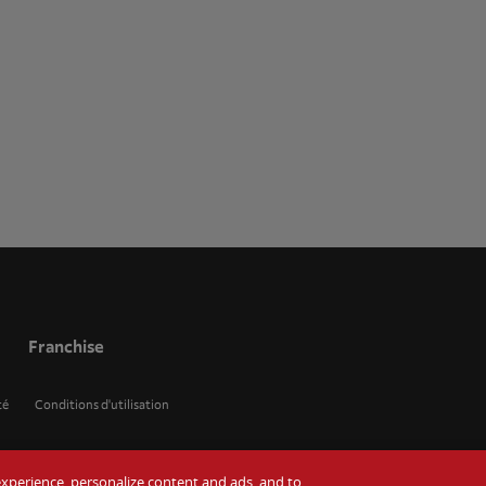
Franchise
té
Conditions d'utilisation
r experience, personalize content and ads, and to