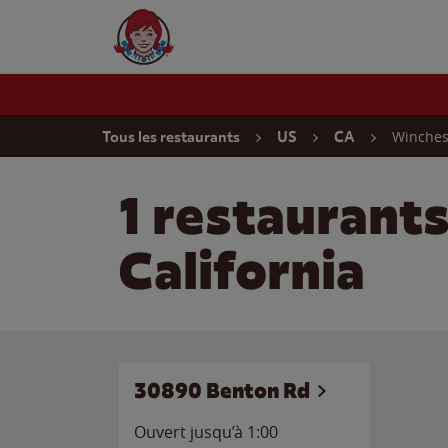
Skip to content
Wendy's Website Home
Return to Nav
Winches
Tous les restaurants
US
CA
1 restaurant
California
30890 Benton Rd
Ouvert jusqu’à
1:00