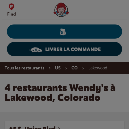
Skip to content
Wendy's Website Home
Find
LIVRER LA COMMANDE
Return to Nav
Lakewood
Tous les restaurants
US
CO
4 restaurants Wendy's à
Lakewood, Colorado
65 S. Union Blvd