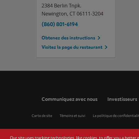
2384 Berlin Tnpk.
Newington
,
CT
06111-3204
(860) 801-6194
Obtenez des instructions
Visitez la page du restaurant
Communiquez avec nous
Investisseurs
Carte de site
Témoins et suivi
La politique de confidentiali
Our site uses tracking technologies, like cookies, to offer you a bette