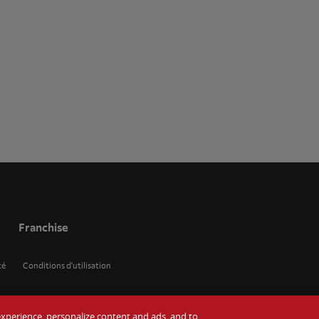
Franchise
té
Conditions d'utilisation
r experience, personalize content and ads, and to