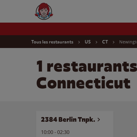
Skip to content
Wendy's Website Home
Return to Nav
Newingt
Tous les restaurants
US
CT
1 restaurant
Connecticut
2384 Berlin Tnpk.
10:00
-
02:30