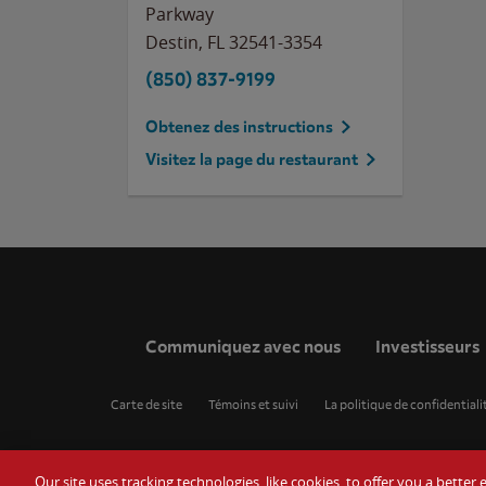
Parkway
Destin
,
FL
32541-3354
(850) 837-9199
Obtenez des instructions
Visitez la page du restaurant
Communiquez avec nous
Investisseurs
Carte de site
Témoins et suivi
La politique de confidentiali
Our site uses tracking technologies, like cookies, to offer you a bette