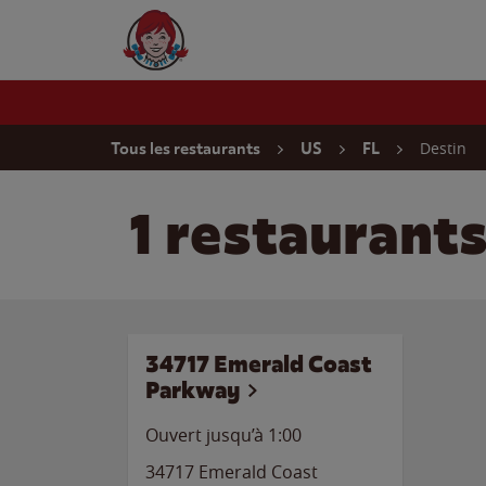
Skip to content
Wendy's Website Home
Return to Nav
Destin
Tous les restaurants
US
FL
1 restaurants
34717 Emerald Coast
Parkway
Ouvert jusqu’à
1:00
34717 Emerald Coast