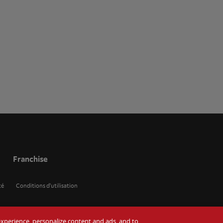
Franchise
té
Conditions d'utilisation
r experience, personalize content and ads, and to