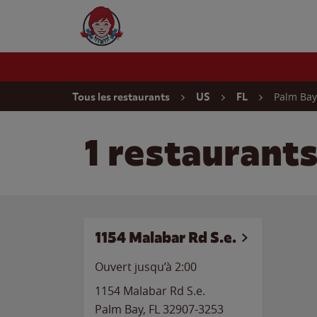
Skip to content
Wendy's Website Home
Return to Nav
Palm Bay
Tous les restaurants
US
FL
1 restaurant
1154 Malabar Rd S.e.
Ouvert jusqu’à
2:00
1154 Malabar Rd S.e.
Palm Bay
,
FL
32907-3253