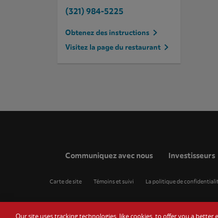
(321) 984-5225
Obtenez des instructions
Visitez la page du restaurant
Communiquez avec nous
Investisseurs
Carte de site
Témoins et suivi
La politique de confidentiali
Our site uses tracking technologies, like cookies, to offer you a bette