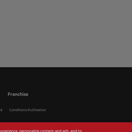
Franchise
té
Conditions d'utilisation
r experience, personalize content and ads, and to