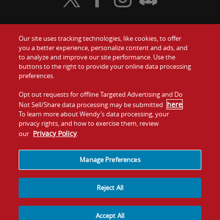
Visit Wendy's Twitter
Visit Wendy's Facebook
Visit Wendy's Instagram
Visit Wendy's Discord
Our site uses tracking technologies, like cookies, to offer
Food
you a better experience, personalize content and ads, and
to analyze and improve our site performance. Use the
Communiquez avec nous
buttons to the right to provide your online data processing
Values
preferences.
Investisseurs
Company
Opt out requests for offline Targeted Advertising and Do
here
Not Sell/Share data processing may be submitted
.
Franchise
To learn more about Wendy’s data processing, your
Jobs
privacy rights, and how to exercise them, review
Privacy Policy
our
.
Conditions
La politique de
Carte de
Témoins et
d'utilisation
confidentialité
site
suivi
Manage Preferences
Reject All
Accept All
© 2026
Quality Is Our Recipe, LLC