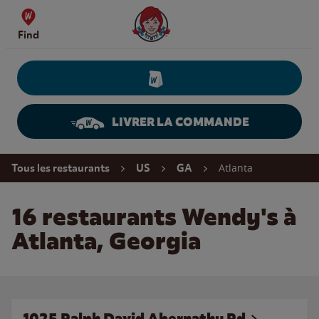
Skip to content
Wendy's Website Home
Find
LIVRER LA COMMANDE
Return to Nav
Atlanta
Tous les restaurants
US
GA
16 restaurants Wendy's à
Atlanta, Georgia
1025 Ralph David Abernathy Rd