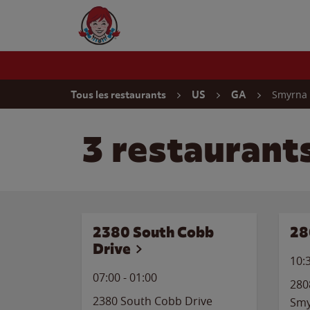
Skip to content
Wendy's Website Home
Return to Nav
Smyrna
Tous les restaurants
US
GA
3 restaurant
2380 South Cobb
28
Drive
10:
07:00
-
01:00
280
2380 South Cobb Drive
Smy