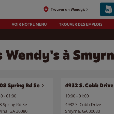
Trouver un Wendy's
VOIR NOTRE MENU
TROUVER DES EMPLOIS
s Wendy's à Smyrn
08 Spring Rd Se
4932 S. Cobb Drive
30
-
01:00
10:00
-
01:00
8 Spring Rd Se
4932 S. Cobb Drive
rna
,
GA
30080
Smyrna
,
GA
30080