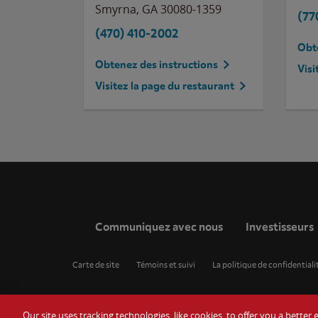
Smyrna
,
GA
30080-1359
(77
(470) 410-2002
Obte
Obtenez des instructions
Visi
Visitez la page du restaurant
Communiquez avec nous
Investisseurs
Carte de site
Témoins et suivi
La politique de confidentiali
Our site uses tracking technologies, like cookies, to offer you a bette