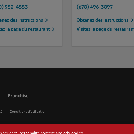
0) 952-4553
(678) 496-3897
nez des instructions
Obtenez des instructions
tez la page du restaurant
Visitez la page du restauran
Franchise
té
Conditions d'utilisation
r experience, personalize content and ads, and to