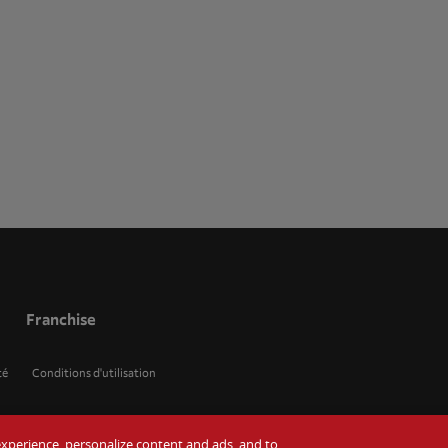
Franchise
té
Conditions d'utilisation
r experience, personalize content and ads, and to