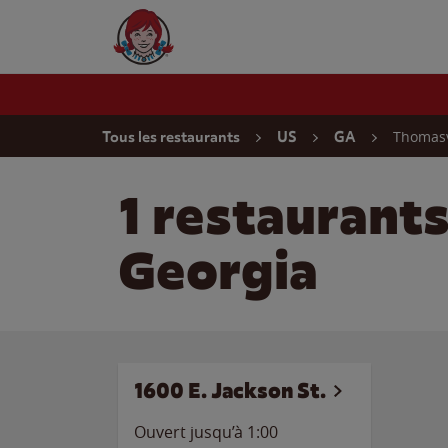
Skip to content
Wendy's Website Home
Return to Nav
Thomasv
Tous les restaurants
US
GA
1 restaurant
Georgia
1600 E. Jackson St.
Ouvert jusqu’à
1:00