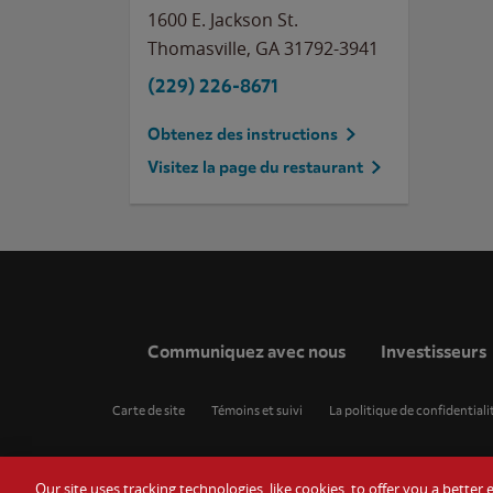
1600 E. Jackson St.
Thomasville
,
GA
31792-3941
(229) 226-8671
Obtenez des instructions
Visitez la page du restaurant
Communiquez avec nous
Investisseurs
Carte de site
Témoins et suivi
La politique de confidentiali
Our site uses tracking technologies, like cookies, to offer you a bette