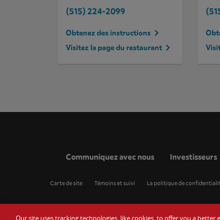
(515) 224-2099
(51
Obtenez des instructions
Obte
Visitez la page du restaurant
Visi
Communiquez avec nous
Investisseurs
Carte de site
Témoins et suivi
La politique de confidentiali
Our site uses tracking technologies, like cookies, to offer you a bette