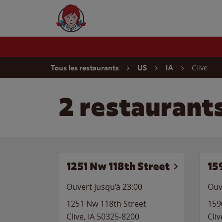
Skip to content
Wendy's Website Home
Return to Nav
Clive
Tous les restaurants
US
IA
2 restaurant
1251 Nw 118th Street
15
Ouvert jusqu’à
23:00
Ouv
1251 Nw 118th Street
159
Clive
,
IA
50325-8200
Cliv