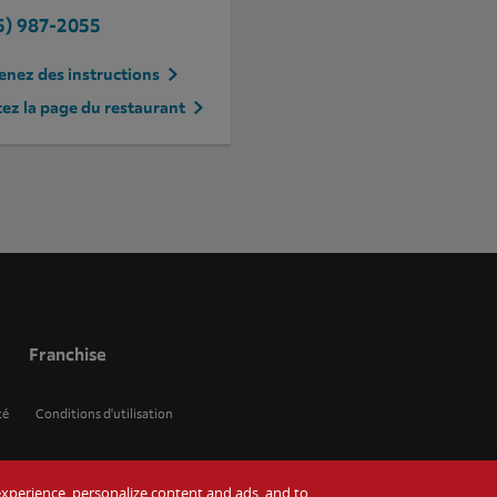
5) 987-2055
nez des instructions
tez la page du restaurant
Franchise
té
Conditions d'utilisation
r experience, personalize content and ads, and to