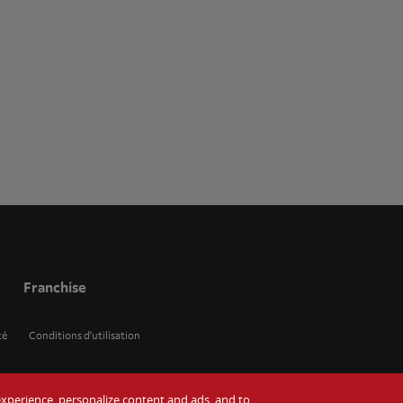
Franchise
té
Conditions d'utilisation
r experience, personalize content and ads, and to