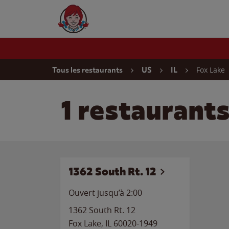
Skip to content
Wendy's Website Home
Return to Nav
Fox Lake
Tous les restaurants
US
IL
1 restaurants
1362 South Rt. 12
Ouvert jusqu’à
2:00
1362 South Rt. 12
Fox Lake
,
IL
60020-1949