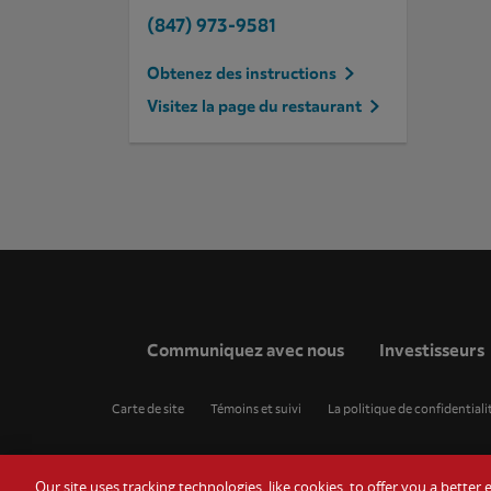
(847) 973-9581
Obtenez des instructions
Visitez la page du restaurant
Communiquez avec nous
Investisseurs
Carte de site
Témoins et suivi
La politique de confidentiali
Our site uses tracking technologies, like cookies, to offer you a bette