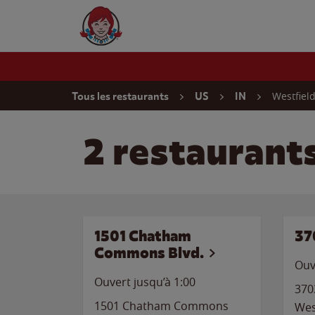
Skip to content
Wendy's Website Home
Return to Nav
Westfiel
Tous les restaurants
US
IN
2 restaurant
1501 Chatham
37
Commons Blvd.
Ouv
Ouvert jusqu’à
1:00
370
1501 Chatham Commons
Wes