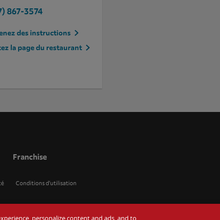
7) 867-3574
nez des instructions
tez la page du restaurant
Franchise
té
Conditions d'utilisation
r experience, personalize content and ads, and to