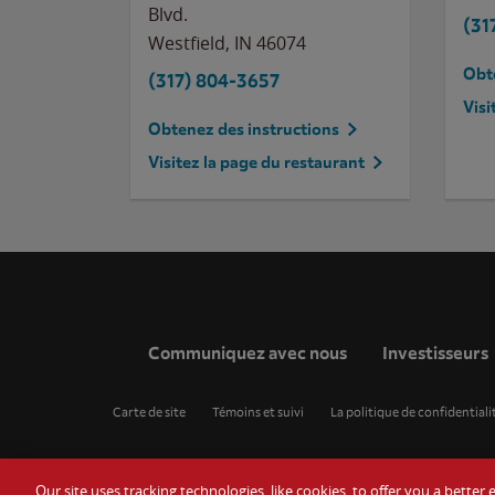
Blvd.
(31
Westfield
,
IN
46074
Obte
(317) 804-3657
Visi
Obtenez des instructions
Visitez la page du restaurant
Communiquez avec nous
Investisseurs
Carte de site
Témoins et suivi
La politique de confidentiali
Our site uses tracking technologies, like cookies, to offer you a bette