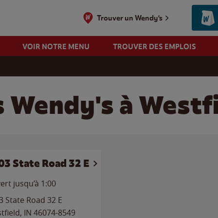
Trouver un Wendy's
VOIR NOTRE MENU
TROUVER DES EMPLOIS
d
s Wendy's à Westfi
03 State Road 32 E
ert jusqu’à
1:00
3 State Road 32 E
tfield
,
IN
46074-8549