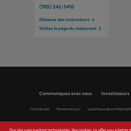
(785) 242-3410
Obtenez des instructions
Visitez la page du restaurant
Communiquez avec nous
Investisseurs
Carte de site
Témoins et suivi
La politique de confidentiali
Our site uses tracking technologies, like cookies, to offer you a bette