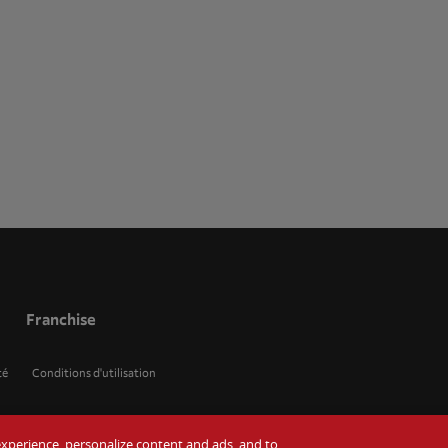
Franchise
té
Conditions d'utilisation
r experience, personalize content and ads, and to