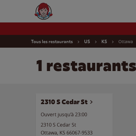
Skip to content
Wendy's Website Home
Return to Nav
Ottawa
Tous les restaurants
US
KS
1 restaurant
2310 S Cedar St
Ouvert jusqu’à
23:00
2310 S Cedar St
Ottawa
,
KS
66067-9533