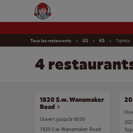
Skip to content
Wendy's Website Home
Return to Nav
Topeka
Tous les restaurants
US
KS
4 restaurant
1820 S.w. Wanamaker
20
Road
Ouv
Ouvert jusqu’à 00:00
202
1820 S.w. Wanamaker Road
Top