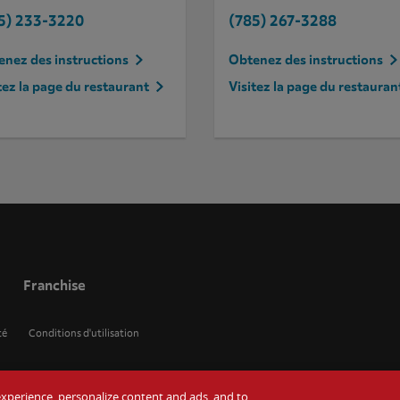
5) 233-3220
(785) 267-3288
nez des instructions
Obtenez des instructions
tez la page du restaurant
Visitez la page du restauran
Franchise
té
Conditions d'utilisation
r experience, personalize content and ads, and to