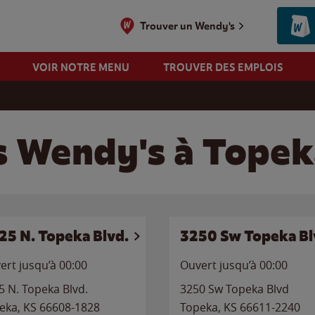
Trouver un Wendy's
VOIR NOTRE MENU
TROUVER DES EMPLOIS
s Wendy's à Topek
25 N. Topeka Blvd.
3250 Sw Topeka Bl
ert jusqu’à 00:00
Ouvert jusqu’à 00:00
5 N. Topeka Blvd.
3250 Sw Topeka Blvd
eka
,
KS
66608-1828
Topeka
,
KS
66611-2240