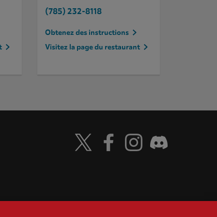
(785) 232-8118
Obtenez des instructions
t
Visitez la page du restaurant
Visit Wendy's Twitter
Visit Wendy's Facebook
Visit Wendy's Instagr
Visit Wendy's D