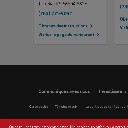
Topeka
,
KS
66604-3825
(78
(785) 271-9097
Obte
Obtenez des instructions
Visi
Visitez la page du restaurant
Communiquez avec nous
Investisseurs
Carte de site
Témoins et suivi
La politique de confidentiali
Our site uses tracking technologies, like cookies, to offer you a bette