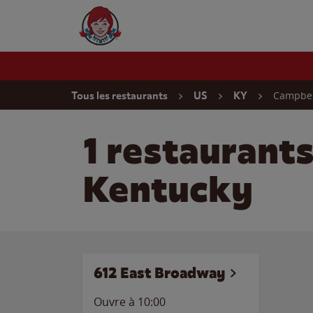
Skip to content
Wendy's Website Home
Return to Nav
Campbell
Tous les restaurants
US
KY
1 restaurant
Kentucky
612 East Broadway
Ouvre à
10:00