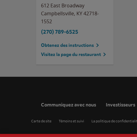
612 East Broadway
Campbellsville
,
KY
42718-
1552
(270) 789-6525
Obtenez des instructions
Visitez la page du restaurant
Communiquez avec nous
Investisseurs
Carte de site
Témoins et suivi
La politique de confidentiali