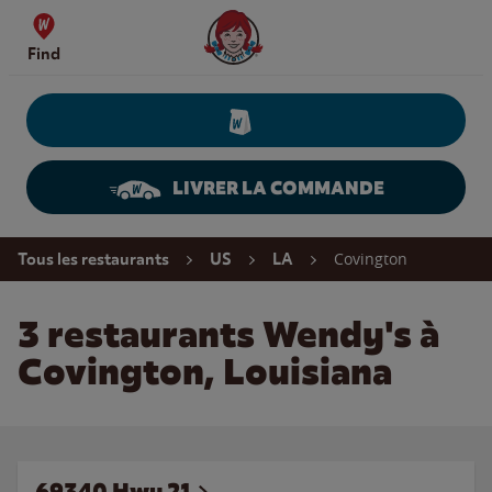
Skip to content
Wendy's Website Home
Find
LIVRER LA COMMANDE
Return to Nav
Covington
Tous les restaurants
US
LA
3 restaurants Wendy's à
Covington, Louisiana
69340 Hwy 21