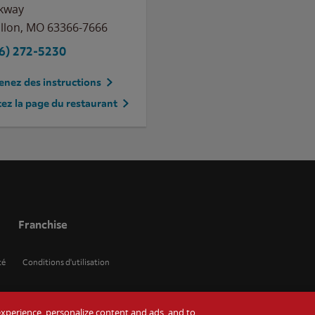
kway
llon
,
MO
63366-7666
6) 272-5230
nez des instructions
tez la page du restaurant
Franchise
té
Conditions d'utilisation
r experience, personalize content and ads, and to