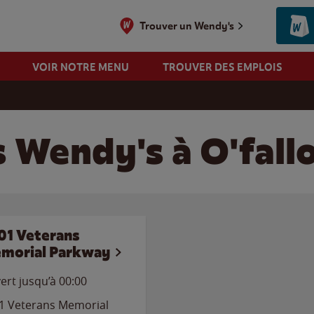
Trouver un Wendy's
VOIR NOTRE MENU
TROUVER DES EMPLOIS
 Wendy's à O'fall
01 Veterans
morial Parkway
ert jusqu’à 00:00
1 Veterans Memorial