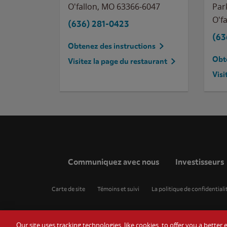
O'fallon
,
MO
63366-6047
Par
O'fa
(636) 281-0423
(63
Obtenez des instructions
Obte
Visitez la page du restaurant
Visi
Communiquez avec nous
Investisseurs
Carte de site
Témoins et suivi
La politique de confidentiali
Our site uses tracking technologies, like cookies, to offer you a bette