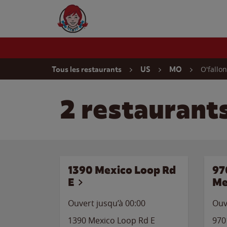
Skip to content
Wendy's Website Home
Return to Nav
O'fallon
Tous les restaurants
US
MO
2 restaurants
1390 Mexico Loop Rd
97
E
Me
Ouvert jusqu’à 00:00
Ouv
1390 Mexico Loop Rd E
970