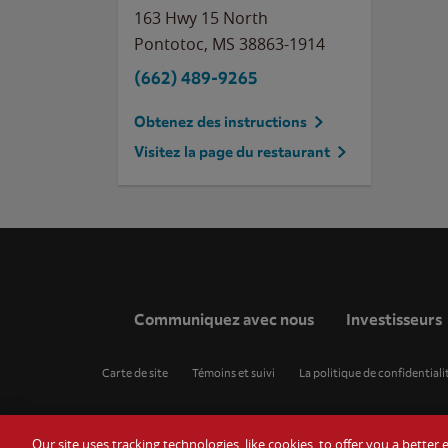
163 Hwy 15 North
Pontotoc
,
MS
38863-1914
(662) 489-9265
Obtenez des instructions
Visitez la page du restaurant
Communiquez avec nous
Investisseurs
Carte de site
Témoins et suivi
La politique de confidentiali
Our site uses tracking technologies, like cookies, to offer you a bette