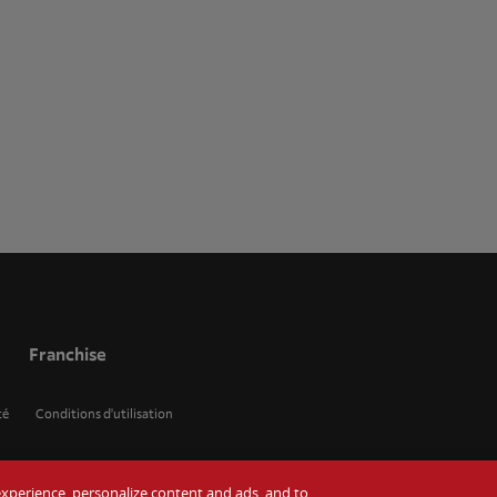
Franchise
té
Conditions d'utilisation
r experience, personalize content and ads, and to