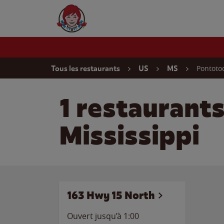
Skip to content
Wendy's Website Home
Return to Nav
Pontoto
Tous les restaurants
US
MS
1 restaurant
Mississippi
163 Hwy 15 North
Ouvert jusqu’à
1:00