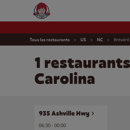
Skip to content
Wendy's Website Home
Return to Nav
Brevard
Tous les restaurants
US
NC
1 restaurant
Carolina
935 Ashville Hwy
06:30
-
00:00