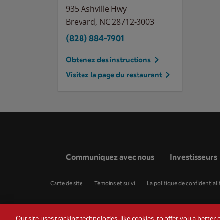
935 Ashville Hwy
Brevard
,
NC
28712-3003
(828) 884-7901
Obtenez des instructions
Visitez la page du restaurant
Communiquez avec nous
Investisseurs
Carte de site
Témoins et suivi
La politique de confidentiali
Our site uses tracking technologies, like cookies, to offer you a bette