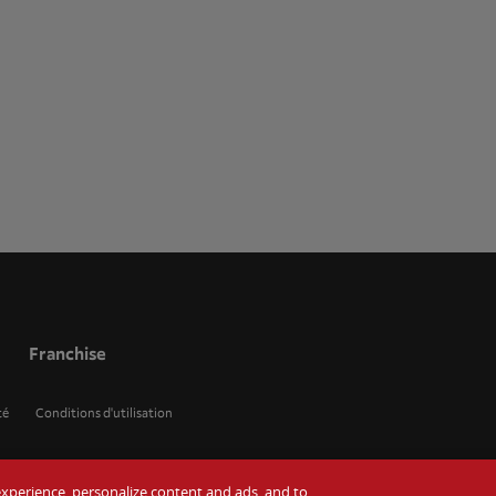
Franchise
té
Conditions d'utilisation
r experience, personalize content and ads, and to