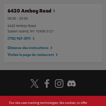
6420 Amboy Road
08:00
-
03:00
6420 Amboy Road
Staten Island
,
NY
10309-3121
(718) 967-3911
Obtenez des instructions
Visitez la page du restaurant
Visit Wendy's Twitter
Visit Wendy's Facebook
Visit Wendy's Instagram
Visit Wendy's Discord
Our site uses tracking technologies, like cookies, to offer