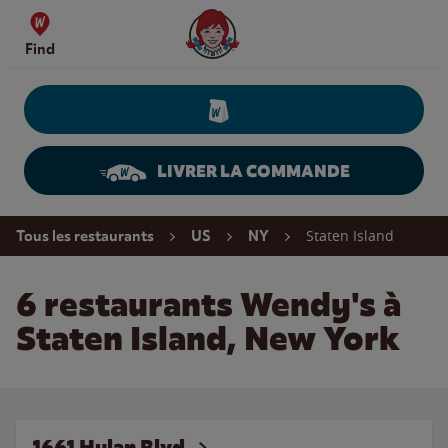
Skip to content
Wendy's Website Home
Find
LIVRER LA COMMANDE
Return to Nav
Staten Island
Tous les restaurants
US
NY
6 restaurants Wendy's à
Staten Island, New York
1661 Hylan Blvd.