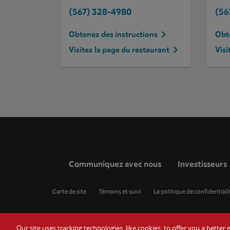
(567) 328-4980
(56
Obtenez des instructions
Obte
Visitez la page du restaurant
Visi
Communiquez avec nous
Investisseurs
Carte de site
Témoins et suivi
La politique de confidentiali
Our site uses tracking technologies, like cookies, to offer you a bette