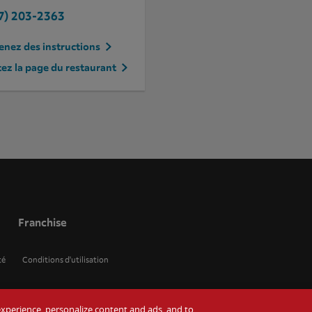
7) 203-2363
nez des instructions
tez la page du restaurant
Franchise
té
Conditions d'utilisation
r experience, personalize content and ads, and to