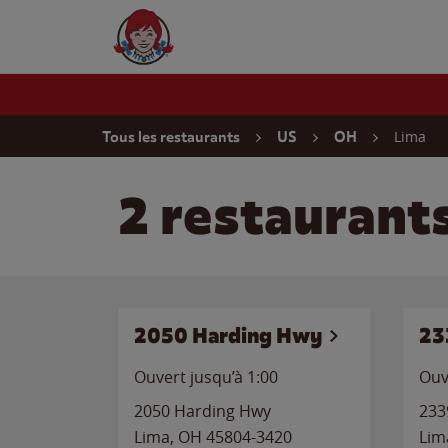
Skip to content
Wendy's Website Home
Return to Nav
Lima
Tous les restaurants
US
OH
2 restaurant
2050 Harding Hwy
23
Ouvert jusqu’à
1:00
Ouv
2050 Harding Hwy
233
Lima
,
OH
45804-3420
Lim