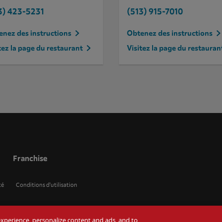
3) 423-5231
(513) 915-7010
nez des instructions
Obtenez des instructions
tez la page du restaurant
Visitez la page du restauran
Franchise
té
Conditions d'utilisation
r experience, personalize content and ads, and to