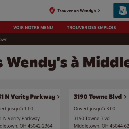
Trouver un Wendy's
VOIR NOTRE MENU
TROUVER DES EMPLOIS
town
s Wendy's à Middl
31 N Verity Parkway
3190 Towne Blvd
ert jusqu’à
1:00
Ouvert jusqu’à
3:00
1 N Verity Parkway
3190 Towne Blvd
dletown
,
OH
45042-2364
Middletown
,
OH
45044-6