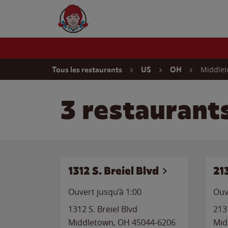
Skip to content
Wendy's Website Home
Return to Nav
Middle
Tous les restaurants
US
OH
3 restaurant
1312 S. Breiel Blvd
21
Ouvert jusqu’à
1:00
Ouv
1312 S. Breiel Blvd
213
Middletown
,
OH
45044-6206
Mid