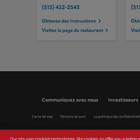
(513) 422-2543
(51
Obtenez des instructions
Obte
Visitez la page du restaurant
Visi
Communiquez avec nous
Investisseurs
Carte de site
Témoins et suivi
La politique de confidentiali
Our site uses tracking technologies, like cookies, to offer you a bette