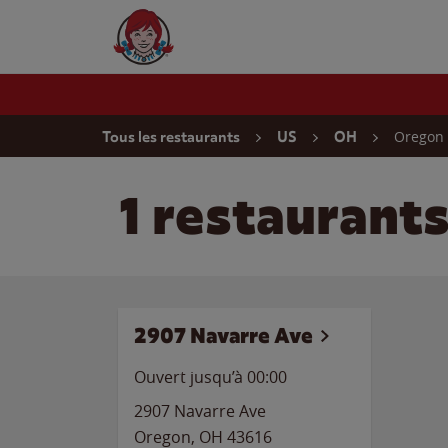
Skip to content
Wendy's Website Home
Return to Nav
Oregon
Tous les restaurants
US
OH
1 restaurant
2907 Navarre Ave
Ouvert jusqu’à 00:00
2907 Navarre Ave
Oregon
,
OH
43616