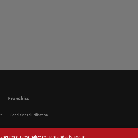
Franchise
té
Conditions d'utilisation
r experience, personalize content and ads, and to