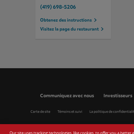
(419) 698-5206
Obtenez des instructions
Visitez la page du restaurant
Communiquez avec nous
Investisseurs
Carte de site
Témoins et suivi
La politique de confidentiali
Our site uses tracking technologies, like cookies, to offer you a bette