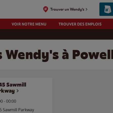
Trouver un Wendy's
VOIR NOTRE MENU
TROUVER DES EMPLOIS
s Wendy's à Powell
45 Sawmill
rkway
00
-
00:00
5 Sawmill Parkway