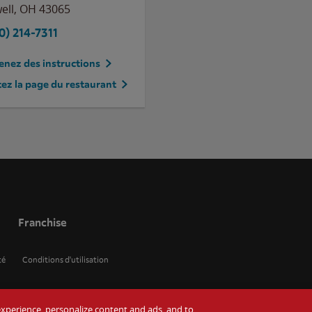
ell
,
OH
43065
0) 214-7311
nez des instructions
tez la page du restaurant
Franchise
té
Conditions d'utilisation
r experience, personalize content and ads, and to