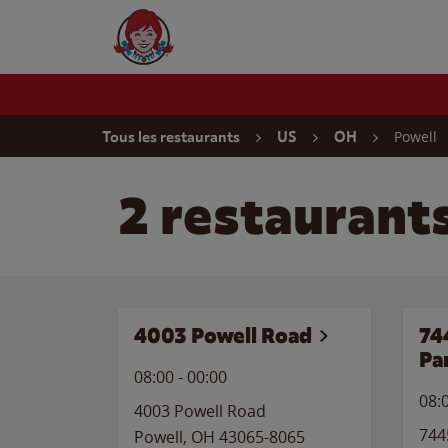
Skip to content
Wendy's Website Home
Return to Nav
Powell
Tous les restaurants
US
OH
2 restaurant
4003 Powell Road
74
Pa
08:00
-
00:00
08:
4003 Powell Road
744
Powell
,
OH
43065-8065