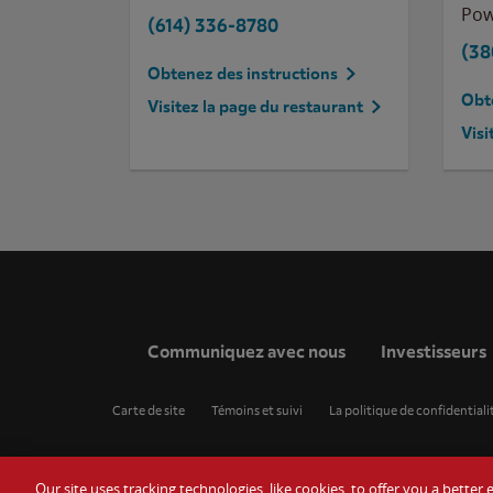
Pow
(614) 336-8780
(38
Obtenez des instructions
Obte
Visitez la page du restaurant
Visi
Communiquez avec nous
Investisseurs
Carte de site
Témoins et suivi
La politique de confidentiali
Our site uses tracking technologies, like cookies, to offer you a bette