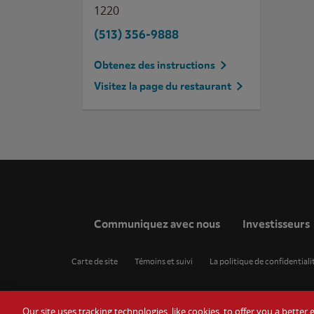
1220
(513) 356-9888
Obtenez des instructions
Visitez la page du restaurant
Communiquez avec nous
Investisseurs
Carte de site
Témoins et suivi
La politique de confidentiali
Our site uses tracking technologies, like cookies, to offer you a bette