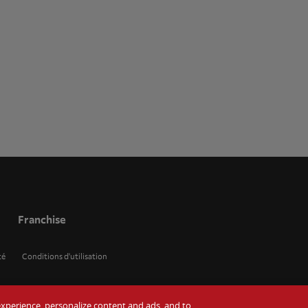
Franchise
té
Conditions d'utilisation
r experience, personalize content and ads, and to