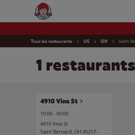
Skip to content
Wendy's Website Home
Return to Nav
Saint B
Tous les restaurants
US
OH
1 restaurant
4910 Vine St
10:00
-
00:00
4910 Vine St
Saint Bernard
,
OH
45217-