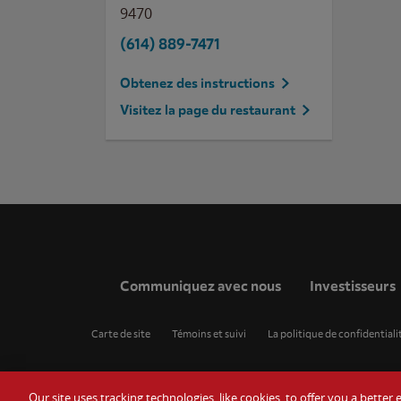
9470
(614) 889-7471
Obtenez des instructions
Visitez la page du restaurant
Communiquez avec nous
Investisseurs
Carte de site
Témoins et suivi
La politique de confidentiali
Our site uses tracking technologies, like cookies, to offer you a bette