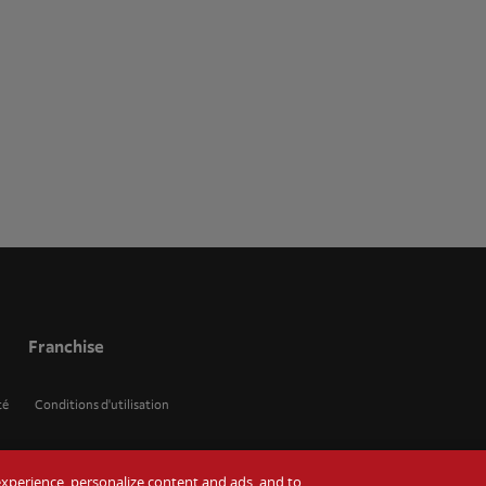
Franchise
té
Conditions d'utilisation
r experience, personalize content and ads, and to