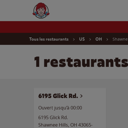
Skip to content
Wendy's Website Home
Return to Nav
Shawnee
Tous les restaurants
US
OH
1 restaurant
6195 Glick Rd.
Ouvert jusqu’à 00:00
6195 Glick Rd.
Shawnee Hills
,
OH
43065-