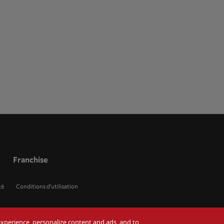
Franchise
té
Conditions d'utilisation
r experience, personalize content and ads, and to