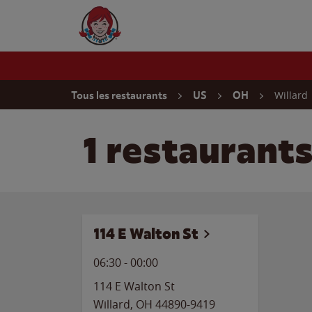
Skip to content
Wendy's Website Home
Return to Nav
Willard
Tous les restaurants
US
OH
1 restaurants
114 E Walton St
06:30
-
00:00
114 E Walton St
Willard
,
OH
44890-9419