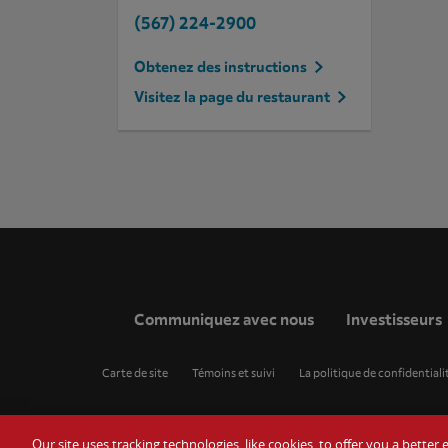
(567) 224-2900
Obtenez des instructions
Visitez la page du restaurant
Communiquez avec nous
Investisseurs
Carte de site
Témoins et suivi
La politique de confidentiali
Our site uses tracking technologies, like cookies, to offer you a bette