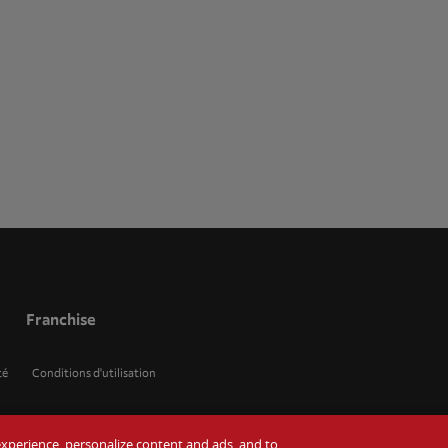
Franchise
té
Conditions d'utilisation
r experience, personalize content and ads, and to