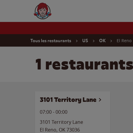
Skip to content
Wendy's Website Home
Return to Nav
El Reno
Tous les restaurants
US
OK
1 restaurant
3101 Territory Lane
07:00
-
00:00
3101 Territory Lane
El Reno
,
OK
73036