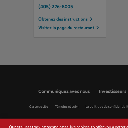
(405) 276-8005
Obtenez des instructions
Visitez la page du restaurant
Communiquez avec nous
Investisseurs
Carte de site
Témoins et suivi
La politique de confidentiali
Our site uses tracking technologies, like cookies, to offer you a bette