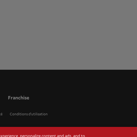
Franchise
té
Conditions d'utilisation
r experience, personalize content and ads, and to