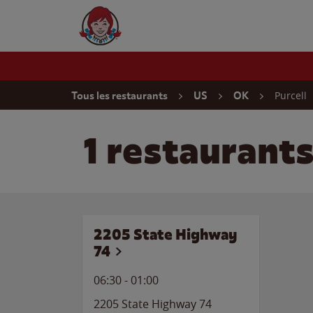
Skip to content
Wendy's Website Home
Return to Nav
Purcell
Tous les restaurants
US
OK
1 restaurant
2205 State Highway
74
06:30
-
01:00
2205 State Highway 74