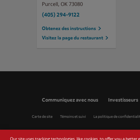
Purcell
,
OK
73080
(405) 294-9122
Obtenez des instructions
Visitez la page du restaurant
Communiquez avec nous
Investisseurs
Carte de site
Témoins et suivi
La politique de confidentiali
Our site uses tracking technologies, like cookies, to offer you a bette