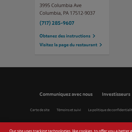
3995 Columbia Ave
Columbia
,
PA
17512-9037
(717) 285-9607
Obtenez des instructions
Visitez la page du restaurant
Communiquez avec nous
Investisseurs
Carte de site
Témoins et suivi
La politique de confidentiali
Our site uses tracking technologies, like cookies, to offer you a bette