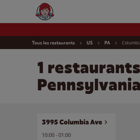
Skip to content
Wendy's Website Home
Return to Nav
Columbi
Tous les restaurants
US
PA
1 restaurant
Pennsylvani
3995 Columbia Ave
10:00
-
01:00