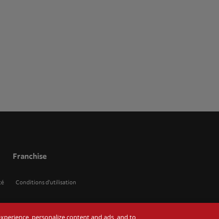
Franchise
té
Conditions d'utilisation
r experience, personalize content and ads, and to