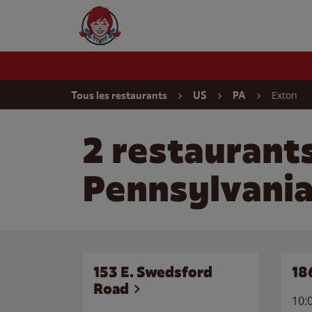
Skip to content
Wendy's Website Home
Return to Nav
Exton
Tous les restaurants
US
PA
2 restaurant
Pennsylvani
153 E. Swedsford
18
Road
10: