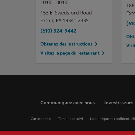
10:00
-
00:00
186
153 E. Swedsford Road
Ext
Exton
,
PA
19341-2335
(61
(610) 524-9442
Obte
Obtenez des instructions
Visi
Visitez la page du restaurant
Communiquez avec nous
Investisseurs
Carte de site
Témoins et suivi
La politique de confidentiali