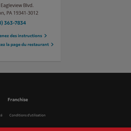
 Eagleview Blvd.
on
,
PA
19341-3012
0) 363-7834
nez des instructions
tez la page du restaurant
Franchise
té
Conditions d'utilisation