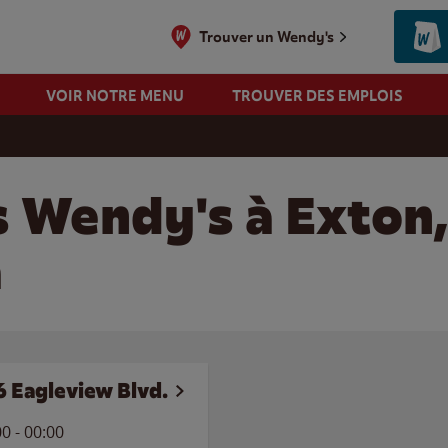
Trouver un Wendy's
VOIR NOTRE MENU
TROUVER DES EMPLOIS
s Wendy's à Exton
a
6 Eagleview Blvd.
00
-
00:00