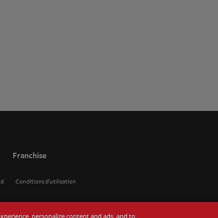
Franchise
té
Conditions d'utilisation
r experience, personalize content and ads, and to