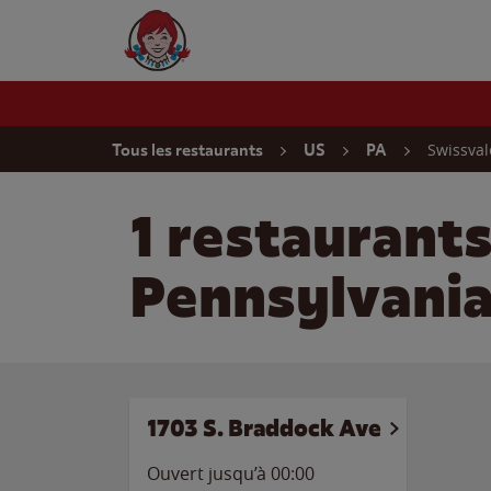
Skip to content
Wendy's Website Home
Return to Nav
Swissval
Tous les restaurants
US
PA
1 restaurant
Pennsylvani
1703 S. Braddock Ave
Ouvert jusqu’à 00:00