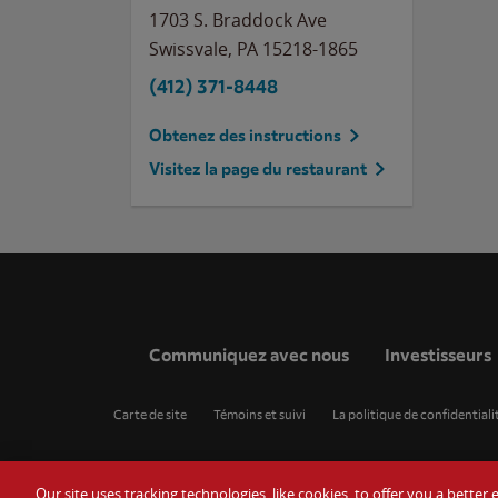
1703 S. Braddock Ave
Swissvale
,
PA
15218-1865
(412) 371-8448
Obtenez des instructions
Visitez la page du restaurant
Communiquez avec nous
Investisseurs
Carte de site
Témoins et suivi
La politique de confidentiali
Our site uses tracking technologies, like cookies, to offer you a bette