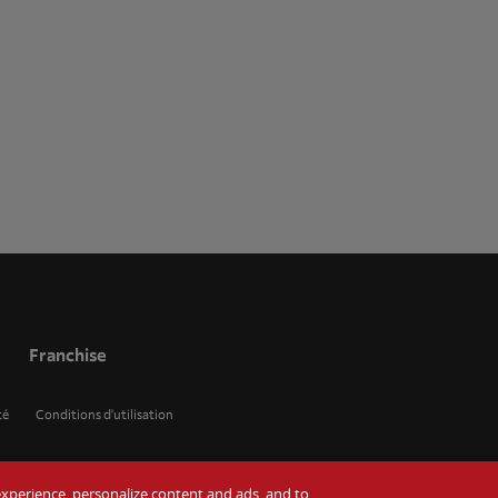
Franchise
té
Conditions d'utilisation
r experience, personalize content and ads, and to