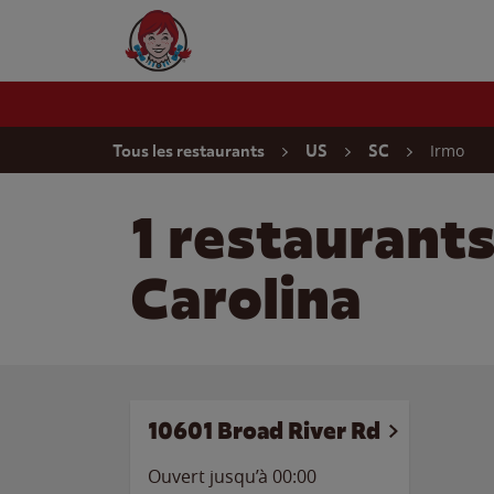
Skip to content
Wendy's Website Home
Return to Nav
Irmo
Tous les restaurants
US
SC
1 restaurant
Carolina
10601 Broad River Rd
Ouvert jusqu’à 00:00