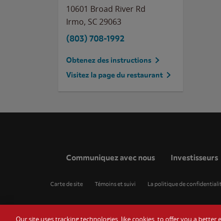
10601 Broad River Rd
Irmo
,
SC
29063
(803) 708-1992
Obtenez des instructions
Visitez la page du restaurant
Communiquez avec nous
Investisseurs
Carte de site
Témoins et suivi
La politique de confidentiali
Our site uses tracking technologies, like cookies, to offer you a bette