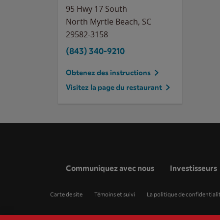
95 Hwy 17 South
North Myrtle Beach
,
SC
29582-3158
(843) 340-9210
Obtenez des instructions
Visitez la page du restaurant
Communiquez avec nous
Investisseurs
Carte de site
Témoins et suivi
La politique de confidentiali