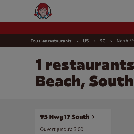
Skip to content
Wendy's Website Home
Return to Nav
North M
Tous les restaurants
US
SC
1 restaurant
Beach, South
95 Hwy 17 South
Ouvert jusqu’à
3:00