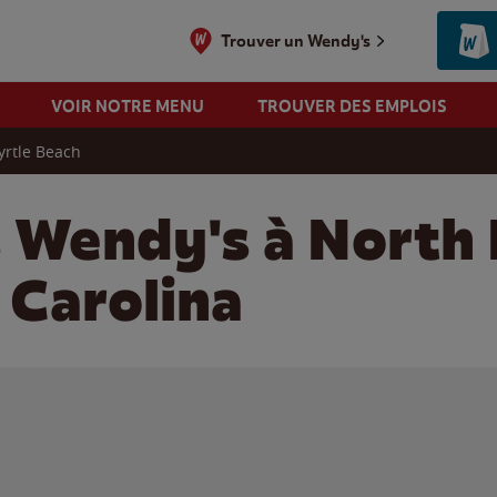
Trouver un Wendy's
VOIR NOTRE MENU
TROUVER DES EMPLOIS
yrtle Beach
s Wendy's à North
 Carolina