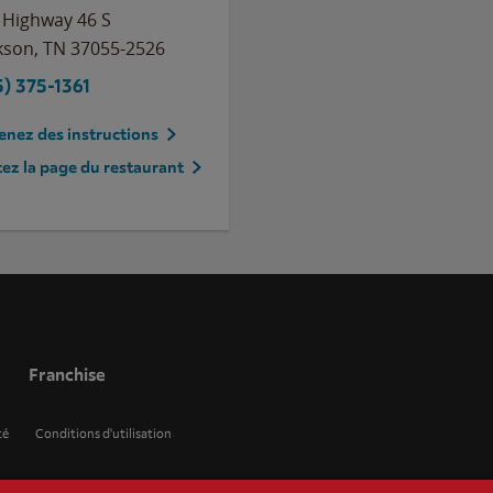
 Highway 46 S
kson
,
TN
37055-2526
5) 375-1361
nez des instructions
tez la page du restaurant
Franchise
té
Conditions d'utilisation