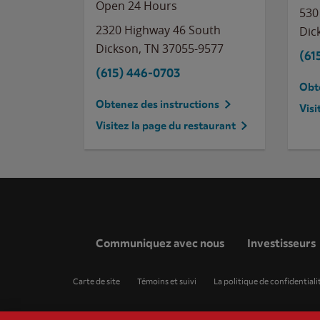
Open 24 Hours
530
2320 Highway 46 South
Dic
Dickson
,
TN
37055-9577
(61
(615) 446-0703
Obte
Obtenez des instructions
Visi
Visitez la page du restaurant
Communiquez avec nous
Investisseurs
Carte de site
Témoins et suivi
La politique de confidentiali