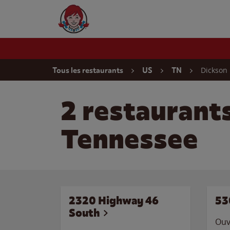
Skip to content
Wendy's Website Home
Return to Nav
Dickson
Tous les restaurants
US
TN
2 restaurant
Tennessee
2320 Highway 46
53
South
Ouv