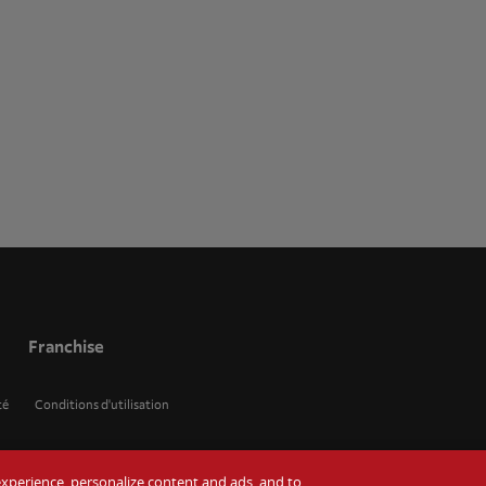
Franchise
té
Conditions d'utilisation
r experience, personalize content and ads, and to