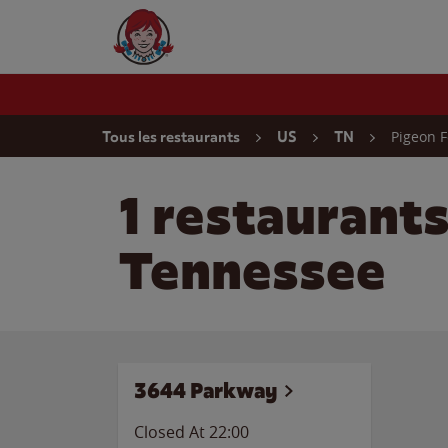
Skip to content
Wendy's Website Home
Return to Nav
Pigeon 
Tous les restaurants
US
TN
1 restaurant
Tennessee
3644 Parkway
Closed At
22:00