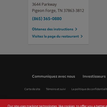
3644 Parkway
Pigeon Forge
,
TN
37863-3812
(865) 365-0880
Obtenez des instructions
Visitez la page du restaurant
Communiquez avec nous
Investisseurs
Carte de site
Témoins et suivi
La politique de confidentiali
Our site uses tracking technologies, like cookies, to offer you a bette