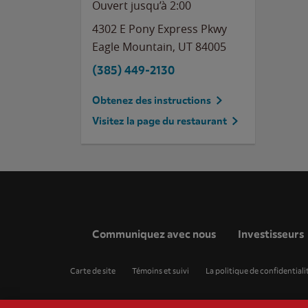
Ouvert jusqu’à
2:00
4302 E Pony Express Pkwy
Eagle Mountain
,
UT
84005
(385) 449-2130
Obtenez des instructions
Visitez la page du restaurant
Communiquez avec nous
Investisseurs
Carte de site
Témoins et suivi
La politique de confidentiali