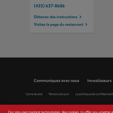
(435) 637-8686
Obtenez des instructions
Visitez la page du restaurant
Communiquez avec nous
Investisseurs
Carte de site
Témoins et suivi
La politique de confidentiali
Our site uses tracking technologies, like cookies, to offer you a bette