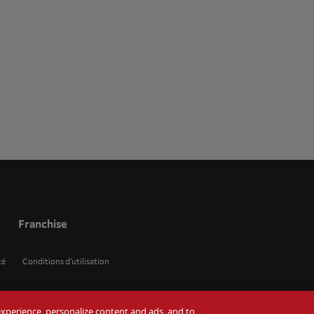
Franchise
té
Conditions d'utilisation
r experience, personalize content and ads, and to