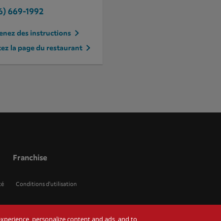
6) 669-1992
nez des instructions
tez la page du restaurant
Franchise
té
Conditions d'utilisation
r experience, personalize content and ads, and to