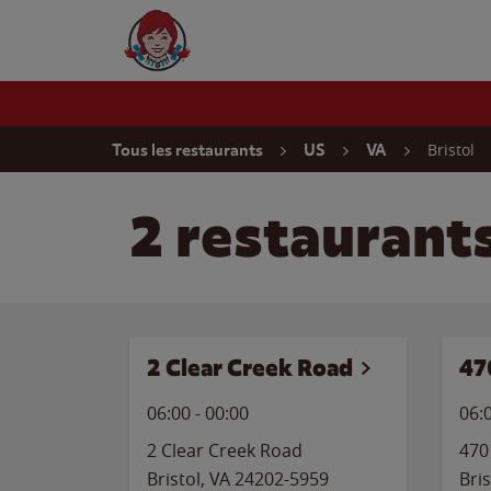
Skip to content
Wendy's Website Home
Return to Nav
Bristol
Tous les restaurants
US
VA
2 restaurants
2 Clear Creek Road
47
06:00
-
00:00
06:
2 Clear Creek Road
470
Bristol
,
VA
24202-5959
Bris