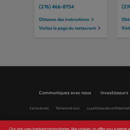
(276) 466-8754
(27
Obtenez des instructions
Obte
Visitez la page du restaurant
Visi
Communiquez avec nous
Investisseurs
Carte de site
Témoins et suivi
La politique de confidentiali
Our site uses tracking technologies, like cookies, to offer you a bette